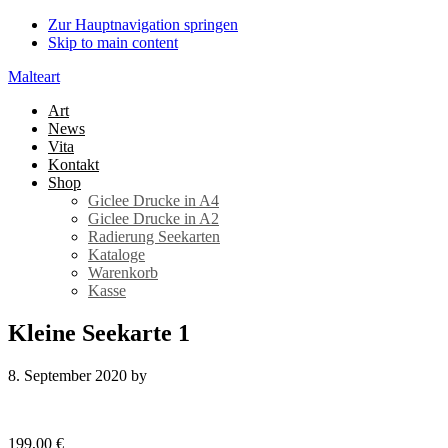
Zur Hauptnavigation springen
Skip to main content
Malteart
Art
News
Vita
Kontakt
Shop
Giclee Drucke in A4
Giclee Drucke in A2
Radierung Seekarten
Kataloge
Warenkorb
Kasse
Kleine Seekarte 1
8. September 2020
by
199,00
€