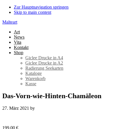
Zur Hauptnavigation springen
Skip to main content
Malteart
Art
News
Vita
Kontakt
Shop
Giclee Drucke in A4
Giclee Drucke in A2
Radierung Seekarten
Kataloge
Warenkorb
Kasse
Das-Vorn-wie-Hinten-Chamäleon
27. März 2021
by
199,00
€