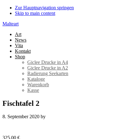
Zur Hauptnavigation springen
Skip to main content
Malteart
Art
News
Vita
Kontakt
Shop
Giclee Drucke in A4
Giclee Drucke in A2
Radierung Seekarten
Kataloge
Warenkorb
Kasse
Fischtafel 2
8. September 2020
by
325,00
€