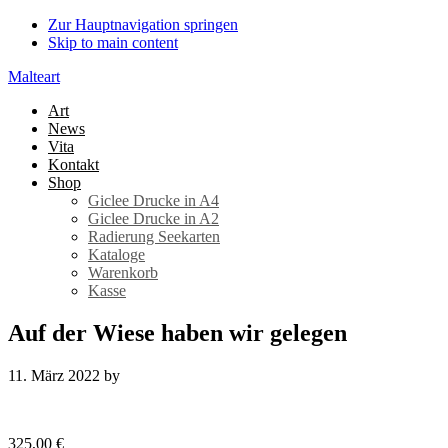
Zur Hauptnavigation springen
Skip to main content
Malteart
Art
News
Vita
Kontakt
Shop
Giclee Drucke in A4
Giclee Drucke in A2
Radierung Seekarten
Kataloge
Warenkorb
Kasse
Auf der Wiese haben wir gelegen
11. März 2022
by
325,00
€