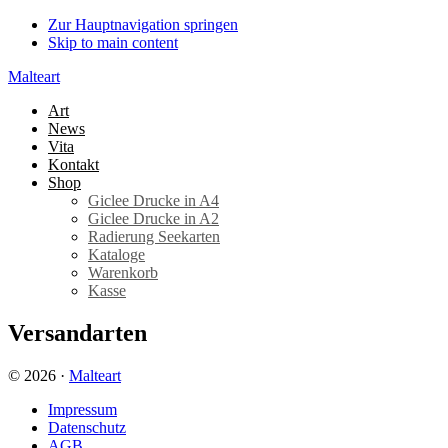
Zur Hauptnavigation springen
Skip to main content
Malteart
Art
News
Vita
Kontakt
Shop
Giclee Drucke in A4
Giclee Drucke in A2
Radierung Seekarten
Kataloge
Warenkorb
Kasse
Versandarten
© 2026 ·
Malteart
Impressum
Datenschutz
AGB