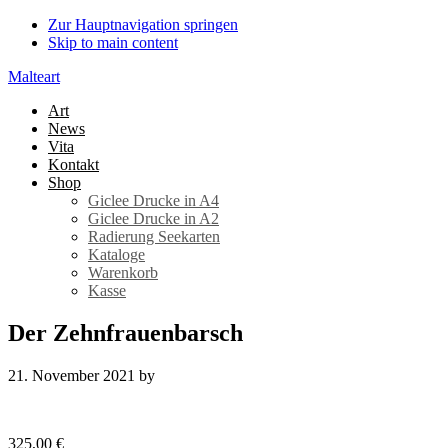
Zur Hauptnavigation springen
Skip to main content
Malteart
Art
News
Vita
Kontakt
Shop
Giclee Drucke in A4
Giclee Drucke in A2
Radierung Seekarten
Kataloge
Warenkorb
Kasse
Der Zehnfrauenbarsch
21. November 2021
by
325,00
€