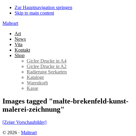
Zur Hauptnavigation springen
Skip to main content
Malteart
Art
News
Vita
Kontakt
Shop
Giclee Drucke in A4
Giclee Drucke in A2
Radierung Seekarten
Kataloge
Warenkorb
Kasse
Images tagged "malte-brekenfeld-kunst-
malerei-zeichnung"
[Zeige Vorschaubilder]
© 2026 ·
Malteart