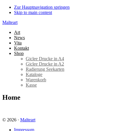
Zur Hauptnavigation springen
Skip to main content
Malteart
Art
News
Vita
Kontakt
Shop
Giclee Drucke in A4
Giclee Drucke in A2
Radierung Seekarten
Kataloge
Warenkorb
Kasse
Home
© 2026 ·
Malteart
Impressum